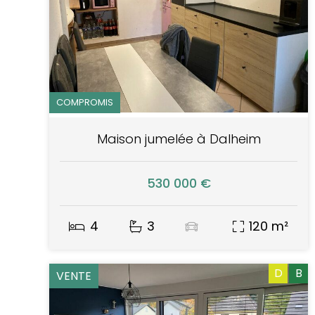
COMPROMIS
Maison jumelée à Dalheim
530 000 €
4
3
120 m²
D
B
VENTE