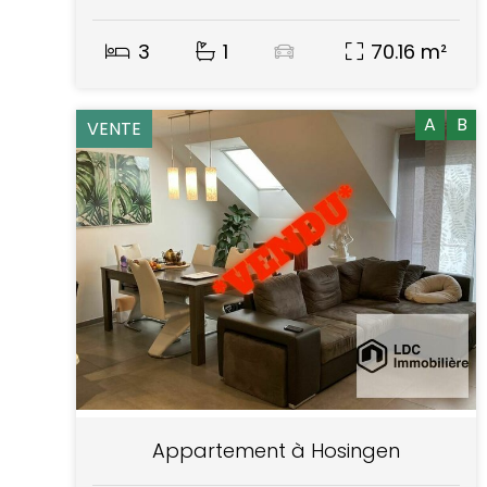
3
1
70.16 m²
A
B
VENTE
Appartement à Hosingen