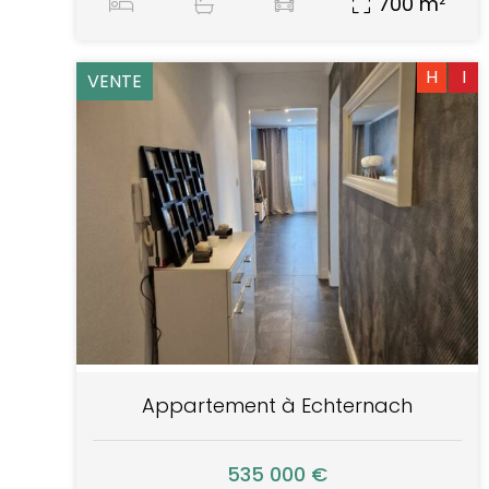
700 m²
H
I
VENTE
Appartement à Echternach
535 000 €