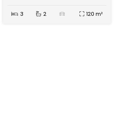
3
2
120 m²