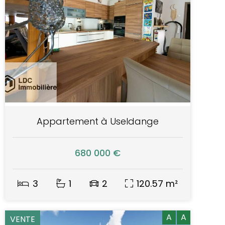
Appartement à Useldange
680 000 €
3
1
2
120.57 m²
A
A
VENTE