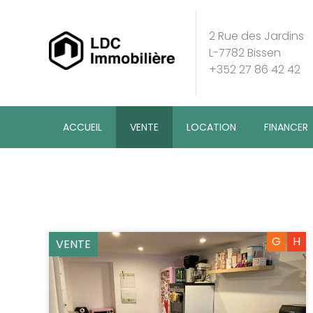
2 Rue des Jardins
L-7782 Bissen
+352 27 86 42 42
ACCUEIL
VENTE
LOCATION
FINANCER
G
H
VENTE