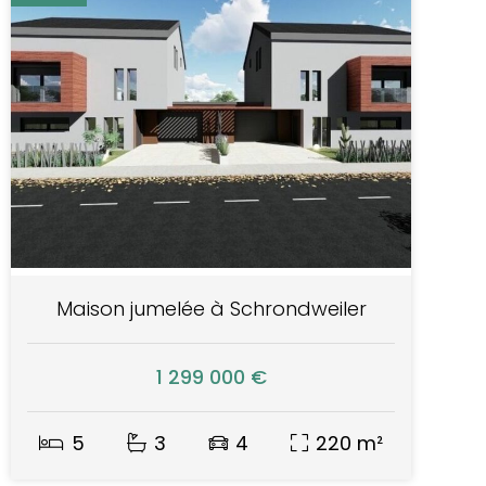
Maison jumelée à Schrondweiler
1 299 000 €
5
3
4
220 m²