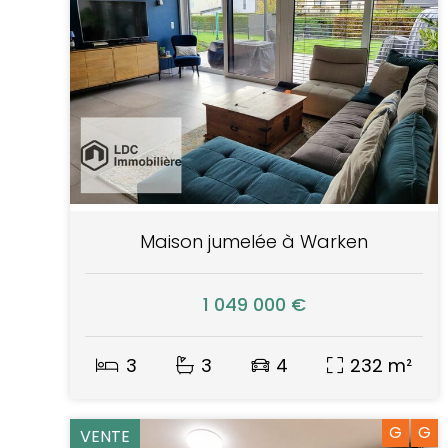
Maison jumelée à Warken
1 049 000 €
3
3
4
232 m²
G
G
VENTE