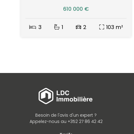
610 000 €
3
1
2
103 m²
Besoin de l'avis d'un expert ?
Appelez-nous au +352 27 86 42 42