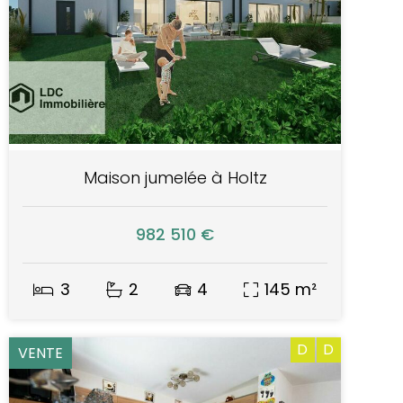
Maison jumelée à Holtz
982 510 €
3
2
4
145 m²
D
D
VENTE