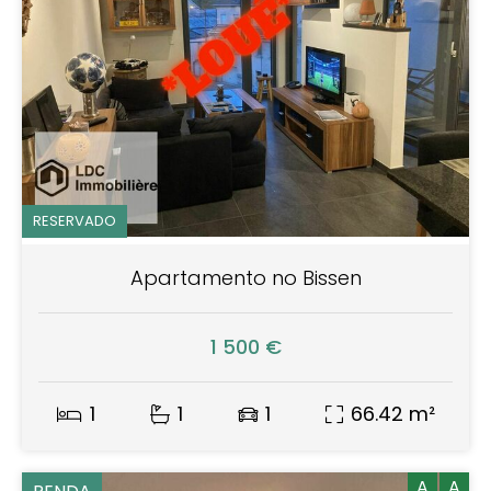
RESERVADO
Apartamento no Bissen
1 500 €
1
1
1
66.42 m²
A
A