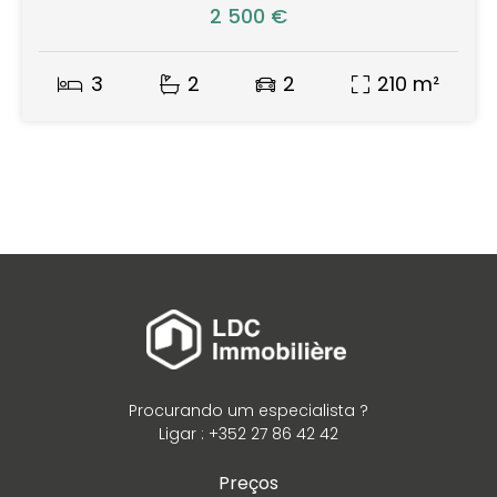
2 500 €
3
2
2
210 m²
Procurando um especialista ?
Ligar : +352 27 86 42 42
Preços