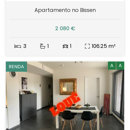
Apartamento no Bissen
2 080 €
3
1
1
106.25 m²
A
A
RENDA