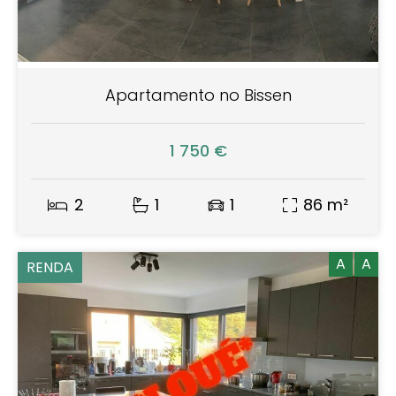
Apartamento no Bissen
1 750 €
2
1
1
86 m²
A
A
RENDA