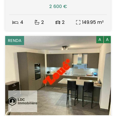
2 600 €
4
2
2
149.95 m²
A
A
RENDA