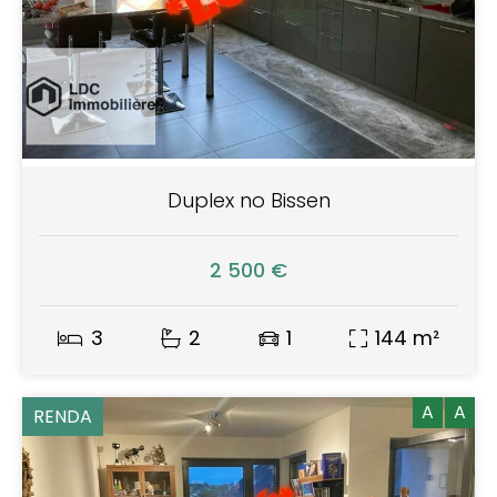
Duplex no Bissen
2 500 €
3
2
1
144 m²
A
A
RENDA