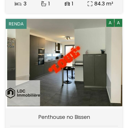
3
1
1
84.3 m²
A
A
RENDA
Penthouse no Bissen