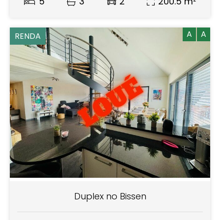
5
3
2
200.5 m²
A
A
RENDA
Duplex no Bissen