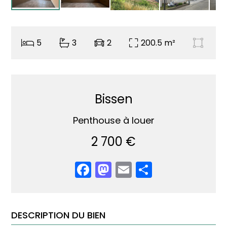
5
3
2
200.5 m²
Bissen
Penthouse à louer
2 700 €
Facebook
Mastodon
Email
Partager
DESCRIPTION DU BIEN