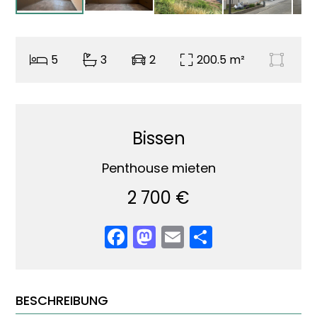
5
3
2
200.5 m²
Bissen
Penthouse mieten
2 700 €
Facebook
Mastodon
Email
Teilen
BESCHREIBUNG